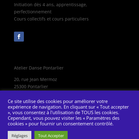
Initiation dès 4 ans, apprentissage,
perfectionnement
Cours collectifs et cours particuliers
Atelier Danse Pontarlier
20, rue Jean Mermoz
25300 Pontarlier
Mentions légales
Ce site utilise des cookies pour améliorer votre
expérience de navigation. En cliquant sur « Tout accepter
», vous consentez à l'utilisation de TOUS les cookies.
Réalisation B. Pourchet
Cependant, vous pouvez visiter les « Paramètres des
pixels-et-cie.com
cookies » pour fournir un consentement contrôlé.
Réglages
Tout Accepter