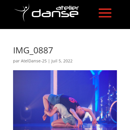
IMG_0887
par
AtelDanse-25
|
Juil 5, 2022