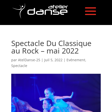
Spectacle Du Classique
au Rock – mai 2022
par
AtelDanse-25
|
Juil 5, 2022
|
Evénement
,
Spectacle