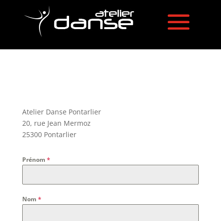
Atelier Danse Pontarlier
20, rue Jean Mermoz
25300 Pontarlier
Prénom
*
Nom
*