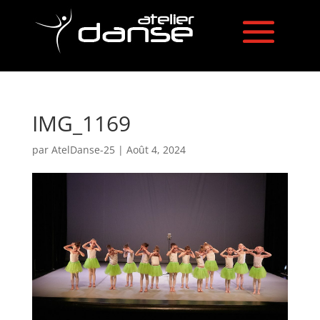
IMG_1169
par
AtelDanse-25
|
Août 4, 2024