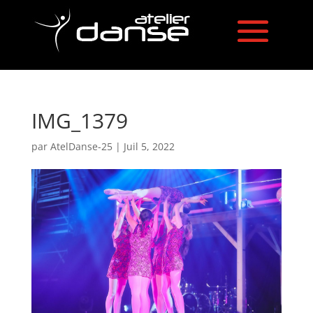
IMG_1379
par
AtelDanse-25
|
Juil 5, 2022