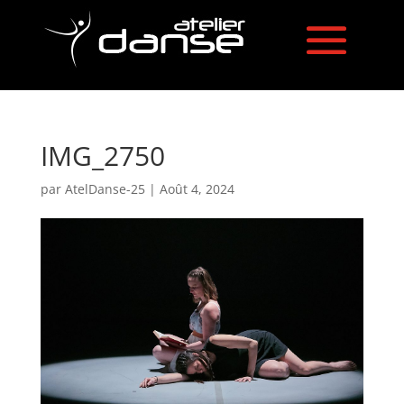
IMG_2750
par
AtelDanse-25
|
Août 4, 2024