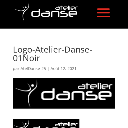
Logo-Atelier-Danse-
01Noir
par
AtelDanse-25
|
Août 12, 2021